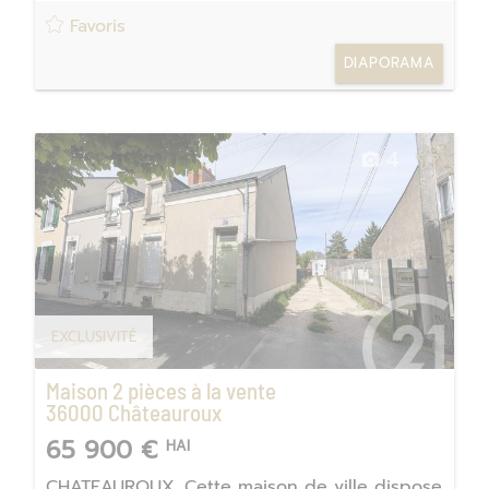
Favoris
DIAPORAMA
4
EXCLUSIVITÉ
Maison 2 pièces à la vente
36000
Châteauroux
65 900 €
HAI
CHATEAUROUX. Cette maison de ville dispose