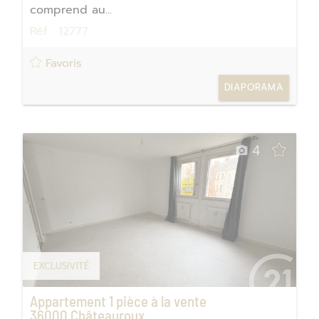
comprend au...
Réf : 12777
Favoris
DIAPORAMA
4
EXCLUSIVITÉ
Appartement 1 pièce à la vente
36000
Châteauroux