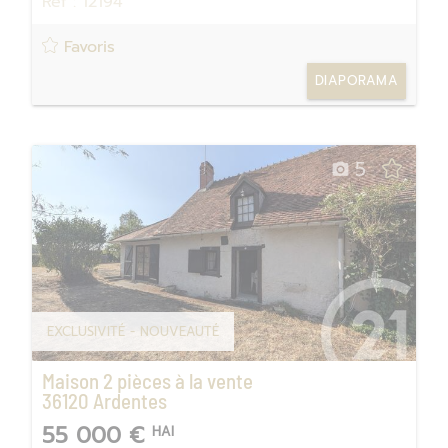
Réf : 12194
Favoris
DIAPORAMA
5
EXCLUSIVITÉ - NOUVEAUTÉ
Maison 2 pièces à la vente
36120
Ardentes
55 000 €
HAI